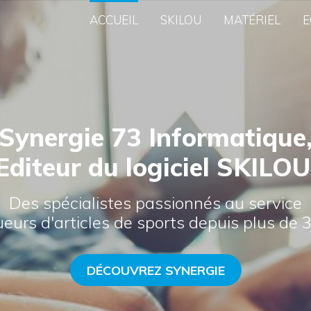
ACCUEIL
SKILOU
MATÉRIEL
E
Synergie 73 Informatique
Editeur du logiciel SKILO
Des spécialistes passionnés au service
ueurs d'articles de sports depuis plus de 3
DÉCOUVREZ SYNERGIE