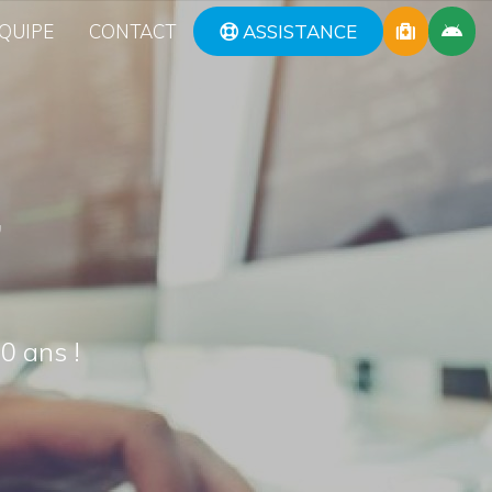
QUIPE
CONTACT
ASSISTANCE
,
U
0 ans !