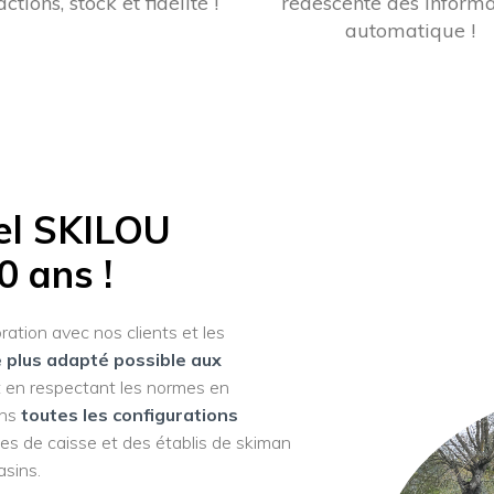
ctions, stock et fidélité !
redescente des informa
automatique !
iel SKILOU
0 ans !
ration avec nos clients et les
e plus adapté possible aux
 en respectant les normes en
ans
toutes les configurations
es de caisse et des établis de skiman
asins.